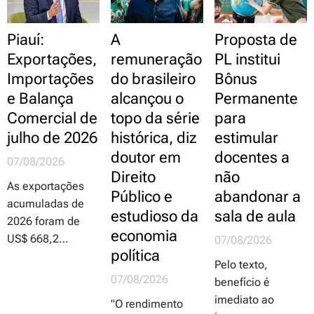
garantir
dolo ou culpa do
períodos de
aprovação
agente público e
recesso, de forma
Piauí:
A
Proposta de
abrange os danos
a garantir a
Exportações,
remuneração
PL institui
ocorridos no
continuidade dos
Importações
do brasileiro
Bônus
interior do
serviços
estabelecimento
considerados
e Balança
alcançou o
Permanente
de ensino e no
essenciais,
Comercial de
topo da série
para
trajeto entre a
especialmente
julho de 2026
histórica, diz
estimular
residência e o
aqueles voltados
doutor em
docentes a
07/08/2026
local de trabalho,
ao atendimento
Direito
não
e vice-versa;
ao público
As exportações
Público e
abandonar a
proposta é da
acumuladas de
estudioso da
sala de aula
deputada
2026 foram de
economia
professora
US$ 668,2
07/08/2026
política
Luciene
milhões, e as
Pelo texto,
Cavalcante
vendas
07/08/2026
benefício é
(PSOL-SP)
acumuladas no
imediato ao
"O rendimento
mesmo período