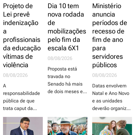
Projeto de
Dia 10 tem
Ministério
Lei prevê
nova rodada
anuncia
indenização
de
períodos de
a
mobilizações
recesso de
profissionais
pelo fim da
fim de ano
da educação
escala 6X1
para
vítimas de
servidores
08/08/2026
violência
públicos
Proposta está
08/08/2026
08/08/2026
travada no
Senado há mais
A
Datas envolvem
de dois meses e
responsabilidade
Natal e Ano Novo
só a luta direta
pública de que
e as unidades
dos trabalhadores
trata caput da
deverão organizar
e de suas
proposta
escalas de
organizações é
independe da
revezamento
que poderão
comprovação de
entre os dois