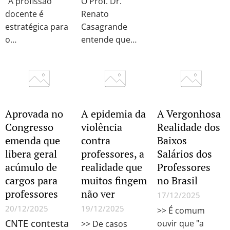
"A profissão
O Prof. Dr.
docente é
Renato
estratégica para
Casagrande
o
entende que
desenvolvimento
"nenhum
do país. Países
sistema
que avançam em
educacional será
inovação,
melhor do que
qualidade de
as pessoas que
Aprovada no
A epidemia da
A Vergonhosa
vida e
conseguir atrair,
Congresso
violência
Realidade dos
competitividade
desenvolver e
emenda que
contra
Baixos
reconhecem que
valorizar"
libera geral
professores, a
Salários dos
a educação é um
acúmulo de
realidade que
Professores
pilar essencial, e
cargos para
muitos fingem
no Brasil
que não há
professores
não ver
educação de
17/12/2025
qualidade sem
20/12/2025
19/12/2025
>> É comum
professores
CNTE contesta
ouvir que "a
>> De casos