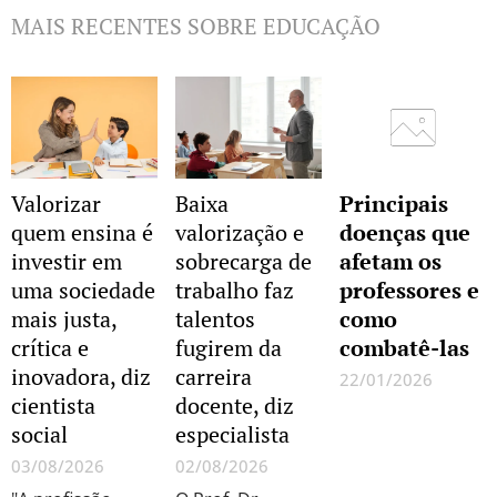
MAIS RECENTES SOBRE EDUCAÇÃO
Valorizar
Baixa
Principais
quem ensina é
valorização e
doenças que
investir em
sobrecarga de
afetam os
uma sociedade
trabalho faz
professores e
mais justa,
talentos
como
crítica e
fugirem da
combatê-las
inovadora, diz
carreira
22/01/2026
cientista
docente, diz
Sobre
social
especialista
Educação,
Cultura &
03/08/2026
02/08/2026
muito mais...