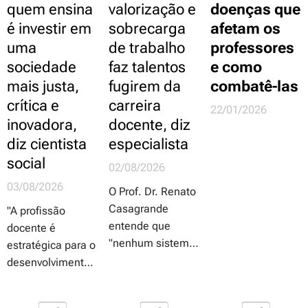
quem ensina
valorização e
doenças que
é investir em
sobrecarga
afetam os
uma
de trabalho
professores
sociedade
faz talentos
e como
mais justa,
fugirem da
combatê-las
crítica e
carreira
22/01/2026
inovadora,
docente, diz
Sobre
diz cientista
especialista
Educação,
social
02/08/2026
Cultura & muito
mais...
03/08/2026
O Prof. Dr. Renato
Casagrande
"A profissão
entende que
docente é
"nenhum sistema
estratégica para o
educacional será
desenvolvimento
melhor do que as
do país. Países
pessoas que
que avançam em