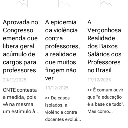
conseguir atrair,
inovação,
desenvolver e
qualidade de vida
valorizar"
e competitividade
Aprovada no
A epidemia
A
reconhecem que
Congresso
da violência
Vergonhosa
a educação é um
emenda que
contra
Realidade
pilar essencial, e
que não há
libera geral
professores,
dos Baixos
educação de
acúmulo de
a realidade
Salários dos
qualidade sem
cargos para
que muitos
Professores
professores
professores
fingem não
no Brasil
valorizados"
ver
20/12/2025
17/12/2025
19/12/2025
CNTE contesta
>> É comum ouvir
a medida, pois
que "a educação
>> De casos
vê na mesma
é a base de tudo".
isolados, a
um estimulo à
Mas como
violência contra
prática de dupla
sustentar essa
docentes evoluiu
e tripla jornadas
afirmação quando
a uma epidemia