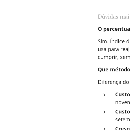
Dúvidas mai
O percentua
Sim. Índice 
usa para rea
cumprir, sem 
Que método
Diferença do
Custo
novem
Custo
setem
Cresc