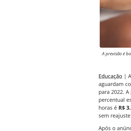
A previsão é b
Educação
| A
aguardam com
para 2022. A 
percentual e
horas é
R$ 3
sem reajust
Após o anúnc