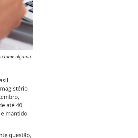
rno tome alguma
asil
 magistério
etembro,
de até 40
 e mantido
nte questão,