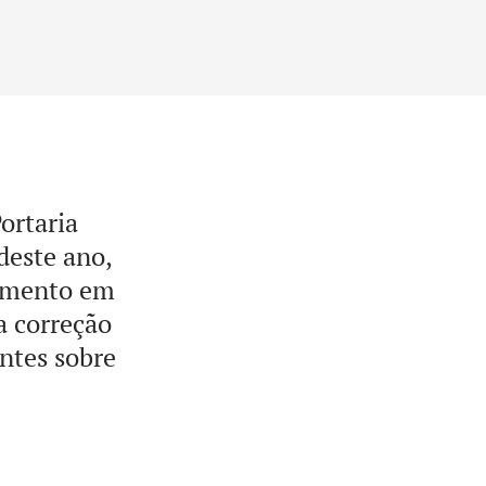
ortaria
deste ano,
imento em
a correção
entes sobre