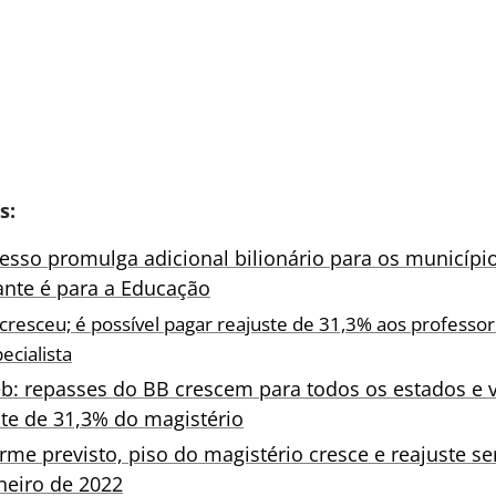
s:
esso promulga adicional bilionário para os município
nte é para a Educação
cresceu; é possível pagar reajuste de 31,3% aos professo
ecialista
b: repasses do BB crescem para todos os estados e v
ste de 31,3% do magistério
rme previsto, piso do magistério cresce e reajuste s
neiro de 2022