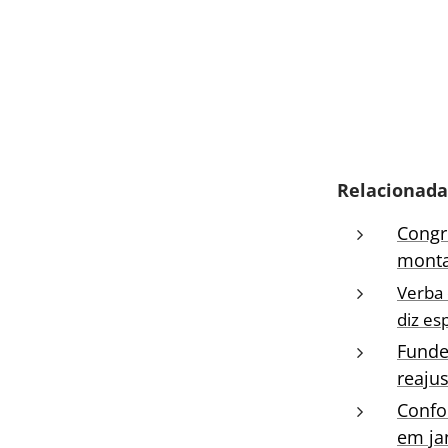
Relacionada
Congr
monta
Verba 
diz esp
Funde
reaju
Confo
em ja