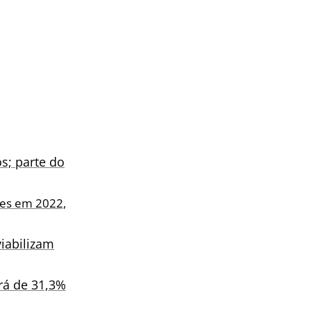
s; parte do
res em 2022,
iabilizam
erá de 31,3%