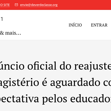
O SITE
envie@deverdeclasse.org
11
INÍCIO
ENTRAR
& mais...
ncio oficial do reajust
gistério é aguardado 
ectativa pelos educad