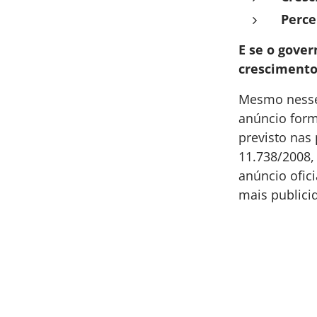
Perce
E se o gover
crescimento
Mesmo nesse 
anúncio form
previsto nas 
11.738/2008,
anúncio ofic
mais public