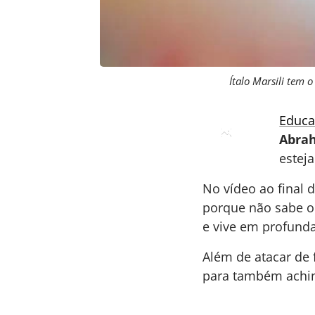
Ítalo Marsili tem
Educa
Abra
estej
No vídeo ao final d
porque não sabe o 
e vive em profund
Além de atacar de 
para também achinc