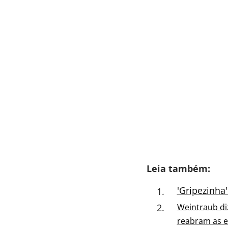
Leia também:
'Gripezinha
Weintraub di
reabram as e