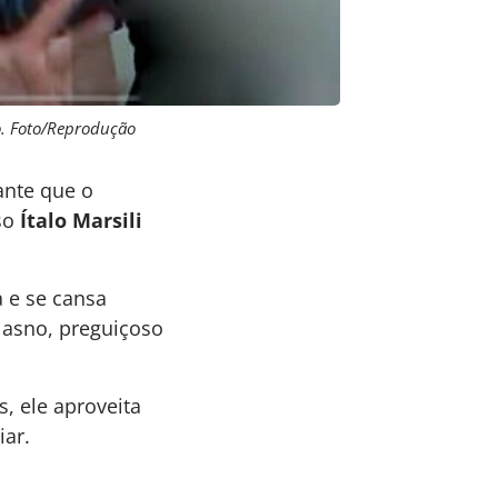
o. Foto/Reprodução
ante que o
sso
Ítalo Marsili
a e se cansa
é asno, preguiçoso
, ele aproveita
iar.