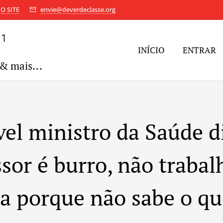
O SITE
envie@deverdeclasse.org
11
INÍCIO
ENTRAR
& mais...
vel ministro da Saúde d
sor é burro, não trabal
a porque não sabe o qu