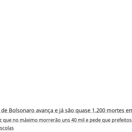
' de Bolsonaro avança e já são quase 1.200 mortes 
z que no máximo morrerão uns 40 mil e pede que prefeito
scolas