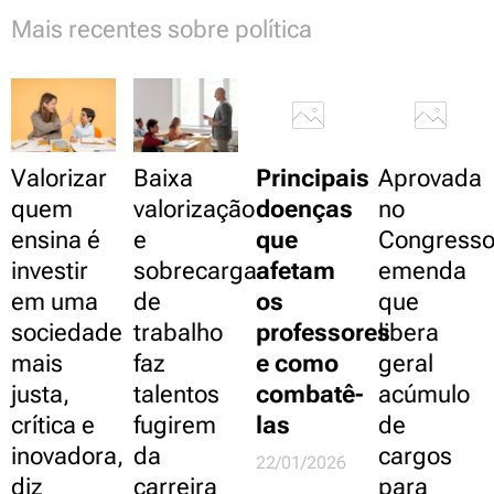
Mais recentes sobre política
Valorizar
Baixa
Principais
Aprovada
quem
valorização
doenças
no
ensina é
e
que
Congress
investir
sobrecarga
afetam
emenda
em uma
de
os
que
sociedade
trabalho
professores
libera
mais
faz
e como
geral
justa,
talentos
combatê-
acúmulo
crítica e
fugirem
las
de
inovadora,
da
cargos
22/01/2026
diz
carreira
para