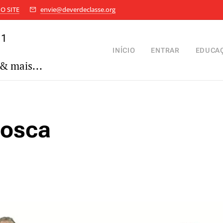
O SITE
envie@deverdeclasse.org
11
INÍCIO
ENTRAR
EDUCA
& mais...
osca