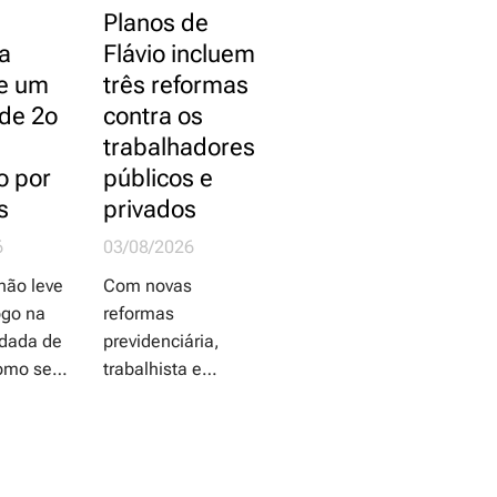
Planos de
a
Flávio incluem
e um
três reformas
 de 2o
contra os
trabalhadores
o por
públicos e
s
privados
6
03/08/2026
não leve
Com novas
ogo na
reformas
odada de
previdenciária,
omo se
trabalhista e
iam os
administrativa, o
candidato da
 da
extrema direita
dos iriam
quer dificultar ainda