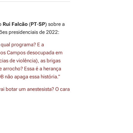
do
Rui Falcão
(
PT
-
SP
) sobre a
ções presidenciais de 2022:
m qual programa? E a
é dos Campos desocupada em
as de violência), as brigas
e arrocho? Essa é a herança
B não apaga essa história."
i botar um anestesista? O cara