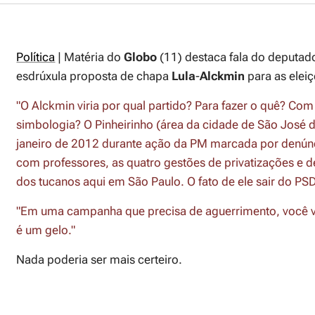
Política
| Matéria do
Globo
(11) destaca fala do deputa
esdrúxula proposta de chapa
Lula
-
Alckmin
para as elei
"O Alckmin viria por qual partido? Para fazer o quê? Co
simbologia? O Pinheirinho (área da cidade de São Jos
janeiro de 2012 durante ação da PM marcada por denúnci
com professores, as quatro gestões de privatizações e d
dos tucanos aqui em São Paulo. O fato de ele sair do PSD
"Em uma campanha que precisa de aguerrimento, você va
é um gelo."
Nada poderia ser mais certeiro.