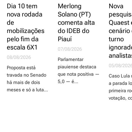
Dia 10 tem
Merlong
Nova
nova rodada
Solano (PT)
pesquis
de
comenta alta
Quaest 
mobilizações
do IDEB do
cenário
pelo fim da
Piauí
turno
escala 6X1
ignorad
07/08/2026
analista
08/08/2026
Parlamentar
05/08/202
piauiense destaca
Proposta está
que nota positiva —
travada no Senado
Caso Lula 
5,0 — é
há mais de dois
a parada l
principalmente
meses e só a luta
primeira r
resultado do
direta dos
votação, c
esforço de todos os
trabalhadores e de
comportar
educadores e
suas organizações
candidatos
servidores da
é que poderão
derrotados
Seduc, que fazem
garantir aprovação
direita? To