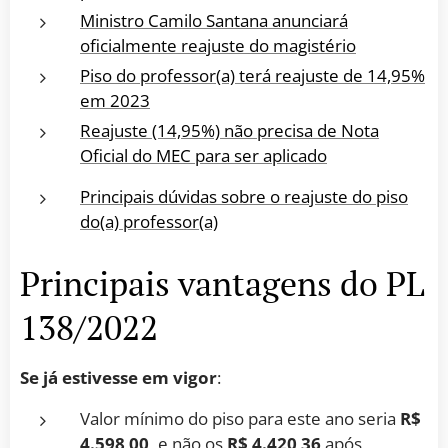
Ministro Camilo Santana anunciará
oficialmente reajuste do magistério
Piso do professor(a) terá reajuste de 14,95%
em 2023
Reajuste (14,95%) não precisa de Nota
Oficial do MEC para ser aplicado
Principais dúvidas sobre o reajuste do piso
do(a) professor(a)
Principais vantagens do PL
138/2022
Se já estivesse em vigor
:
Valor mínimo do piso para este ano seria
R$
4
.
598
,
00,
e não os
R$ 4.420
,
36
após