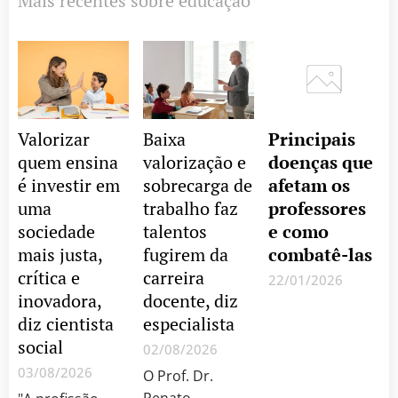
Mais recentes sobre educação
Valorizar
Baixa
Principais
quem ensina
valorização e
doenças que
é investir em
sobrecarga de
afetam os
uma
trabalho faz
professores
sociedade
talentos
e como
mais justa,
fugirem da
combatê-las
crítica e
carreira
22/01/2026
inovadora,
docente, diz
Sobre
diz cientista
especialista
Educação,
social
Cultura &
02/08/2026
muito mais...
03/08/2026
O Prof. Dr.
Renato