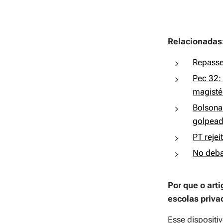
Relacionadas
Repasse
Pec 32: 
magistér
Bolsona
golpea
PT rejei
No deba
Por que o art
escolas priva
Esse dispositiv