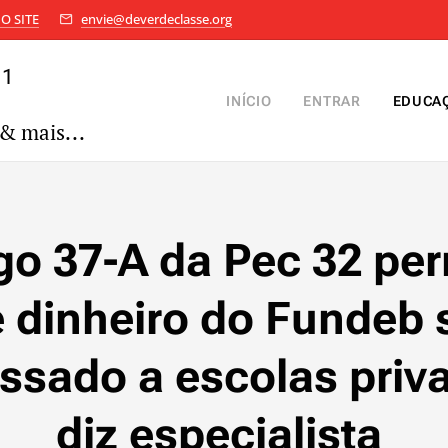
O SITE
envie@deverdeclasse.org
11
INÍCIO
ENTRAR
EDUCA
& mais...
go 37-A da Pec 32 pe
 dinheiro do Fundeb 
ssado a escolas priv
diz especialista