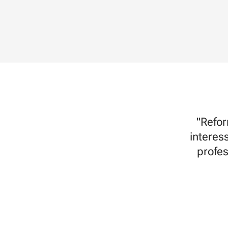
"Refor
interes
profes