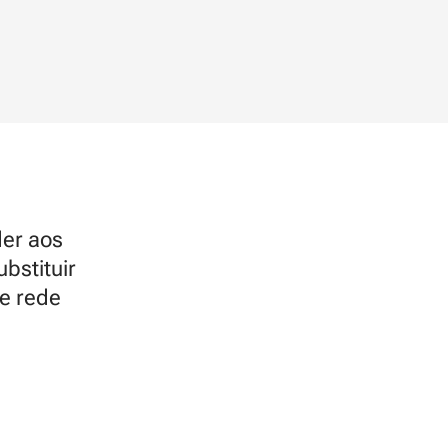
der aos
bstituir
de rede