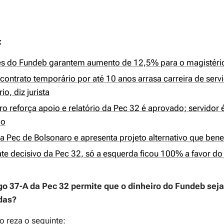
:
s do Fundeb garantem aumento de 12,5% para o magistér
contrato temporário por até 10 anos arrasa carreira de serv
io, diz jurista
ro reforça apoio e relatório da Pec 32 é aprovado; servidor
do
ta Pec de Bolsonaro e apresenta projeto alternativo que benef
te decisivo da Pec 32, só a esquerda ficou 100% a favor do
igo 37-A da Pec 32 permite que o dinheiro do Fundeb sej
das?
o reza o seguinte: