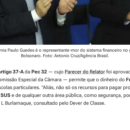
mia Paulo Guedes é o representante-mor do sistema financeiro no
Bolsonaro. Foto: Antonio Cruz/Agência Brasil.
artigo 37-A
da
Pec 32
— cujo
Parecer do Relator
foi aprovad
Comissão Especial da Câmara — permite que o dinheiro do
F
colas particulares.
"Aliás, não só os recursos para pagar pr
o
SUS
e de qualquer outra área pública, como segurança, po
os L Burlamaque, consultado pelo
Dever de Classe.