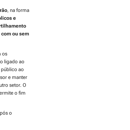
rão
, na forma
licos e
tilhamento
s, com ou sem
m os
o ligado ao
 público ao
ssor e manter
tro setor. O
permite o fim
após o