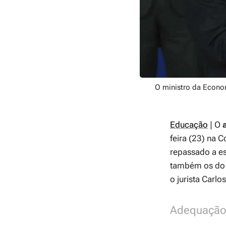
O ministro da Econo
Educação
| O
feira (23) na 
repassado a es
também os d
o jurista Carl
Adequação