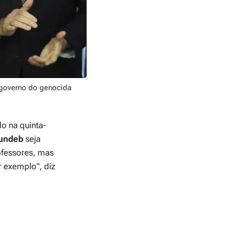
 governo do genocida
o na quinta-
undeb
seja
ofessores, mas
r exemplo"
, diz