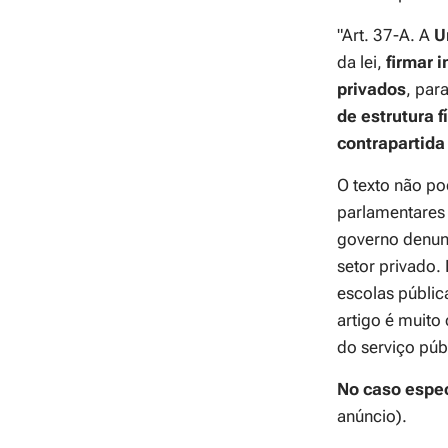
"Art. 37-A. A
U
da lei,
firmar 
privados
, par
de estrutura 
contrapartida
O texto não po
parlamentares
governo denunc
setor privado.
escolas públic
artigo é muito 
do serviço públ
No caso espec
anúncio).