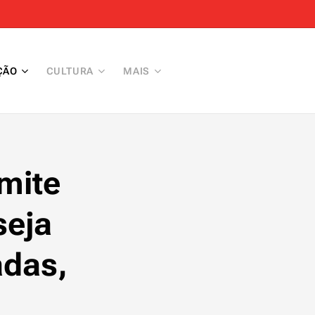
ÇÃO
CULTURA
MAIS
rmite
seja
adas,