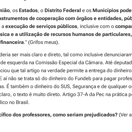
nião
, os
Estados
, o
Distrito Federal
e os
Municípios
pode
instrumentos de cooperação com órgãos e entidades, púb
a a
execução de serviços públicos
, inclusive com o
compar
física e a utilização de recursos humanos de particulare
 financeira
." (Grifos meus).
deria ser mais claro e direto, tal como inclusive denunciara
 de esquerda na Comissão Especial da Câmara. Até deputad
iou que tal artigo na verdade permite a entrega do dinheiro
 E aí não se trata só do dinheiro do Fundeb para pagar profe
as. É também o dinheiro do SUS, Segurança e de qualquer ou
claro, o texto é muito direto. Artigo 37-A da Pec na prática 
ico no Brasil.
ífico dos professores, como seriam prejudicados?
(Ver 