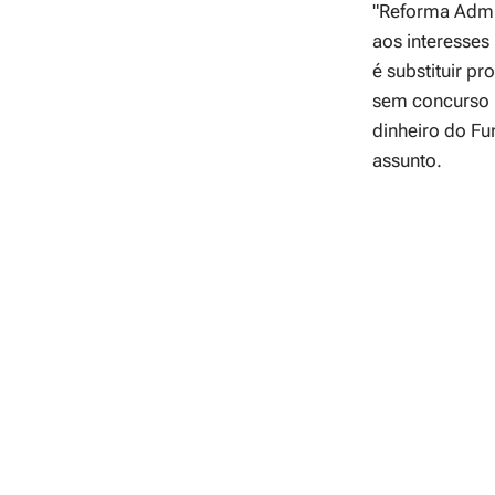
"Reforma Admin
aos interesses
é substituir p
sem concurso po
dinheiro do Fu
assunto.