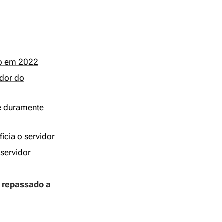
io em 2022
idor do
 é duramente
icia o servidor
 servidor
a repassado a