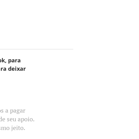
ok, para
ra deixar
s a pagar
de seu apoio.
mo jeito.