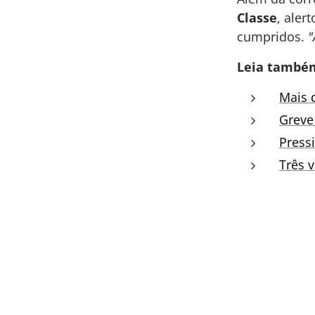
Classe
, aler
cumpridos.
"
Leia també
Mais 
Greve 
Press
Três 