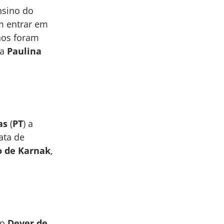
nsino do
m entrar em
hos foram
ra
Paulina
as
(
PT
) a
ata de
o de Karnak
,
do
Dever de