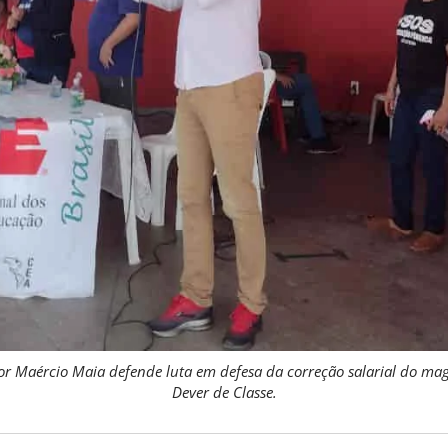
r Maércio Maia defende luta em defesa da correção salarial do magi
Dever de Classe.