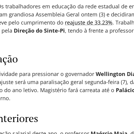
s trabalhadores em educação da rede estadual de e
aram grandiosa Assembleia Geral ontem (3) e decidira
reve pelo cumprimento do
reajuste de 33,23%
. Trabal
 pela
Direção do Sinte-Pi
, tendo à frente a professo
ação
tividade para pressionar o governador
Wellington Di
juste será uma paralisação geral segunda-feira (7), d
io do ano letivo. Magistério fará carreata até o
Paláci
rno.
nteriores
eção salarial deste ano, o professor
Maércio
Maia
, 