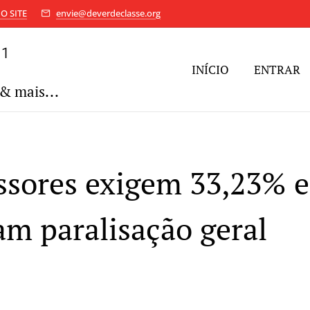
O SITE
envie@deverdeclasse.org
11
INÍCIO
ENTRAR
& mais...
ssores exigem 33,23% e
m paralisação geral