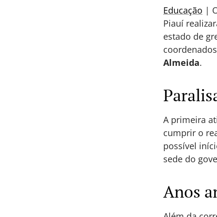
Educação
| O
Piauí realiz
estado de g
coordenados
Almeida
.
Paralis
A primeira a
cumprir o rea
possível iníc
sede do gove
Anos a
Além da corr