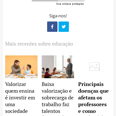
Siga-nos!
Mais recentes sobre educação
Valorizar
Baixa
Principais
quem ensina
valorização e
doenças que
é investir em
sobrecarga de
afetam os
uma
trabalho faz
professores
sociedade
talentos
e como