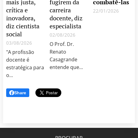
mais justa,
fugirem da
combatê-las
crítica e
carreira
22/01/2026
inovadora,
docente, diz
Sobre
diz cientista
especialista
Educação,
social
Cultura &
02/08/2026
muito mais...
03/08/2026
O Prof. Dr.
Renato
"A profissão
Casagrande
docente é
entende que
estratégica para
"nenhum
o
sistema
desenvolvimento
educacional
do país. Países
Share
será melhor do
que avançam
que as pessoas
em inovação,
que conseguir
qualidade de
atrair,
vida e
desenvolver e
competitividade
valorizar"
reconhecem
PROCURAR