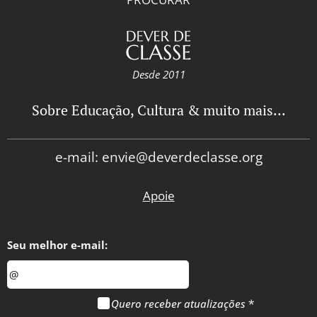
que a educação
é um pilar
essencial, e que
não há
Desde 2011
educação de
qualidade sem
Sobre Educação, Cultura & muito mais...
professores
valorizados"
e-mail: envie@deverdeclasse.org
Apoie
Seu melhor e-mail:
Quero receber atualizações