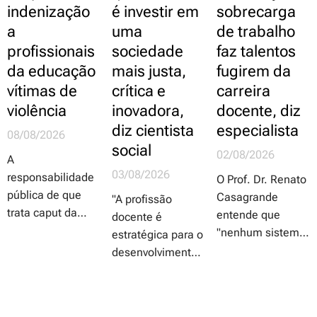
indenização
é investir em
sobrecarga
a
uma
de trabalho
profissionais
sociedade
faz talentos
da educação
mais justa,
fugirem da
vítimas de
crítica e
carreira
violência
inovadora,
docente, diz
diz cientista
especialista
08/08/2026
social
02/08/2026
A
03/08/2026
responsabilidade
O Prof. Dr. Renato
pública de que
Casagrande
"A profissão
trata caput da
entende que
docente é
proposta
"nenhum sistema
estratégica para o
independe da
educacional será
desenvolvimento
comprovação de
melhor do que as
do país. Países
dolo ou culpa do
pessoas que
que avançam em
agente público e
conseguir atrair,
inovação,