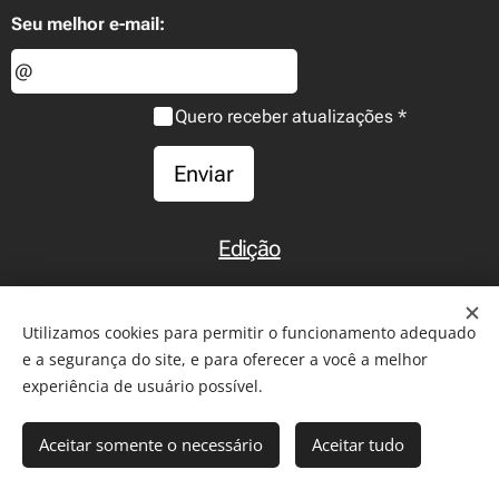
Seu melhor e-mail:
Quero receber atualizações
Enviar
Edição
Início
Utilizamos cookies para permitir o funcionamento adequado
e a segurança do site, e para oferecer a você a melhor
experiência de usuário possível.
2011-2026 - Todos os direitos reservados. Reprodução de
Aceitar somente o necessário
Aceitar tudo
artigos somente com citação da fonte ou
link
para a matéria.
Comentários são de inteira responsabilidade de seus autores.