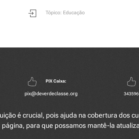
Tópico: Educação
PIX Caixa:
pix@deverdeclasse.org
343596
uição é crucial, pois ajuda na cobertura dos c
 página, para que possamos mantê-la atualiz