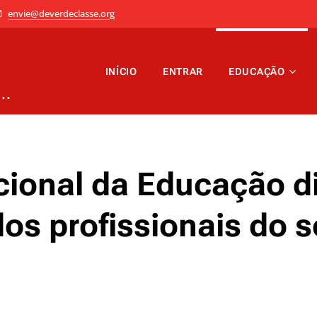
envie@deverdeclasse.org
INÍCIO
ENTRAR
EDUCAÇÃO
..
cional da Educação d
os profissionais do s