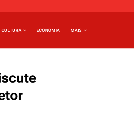
CULTURA
ECONOMIA
MAIS
iscute
etor