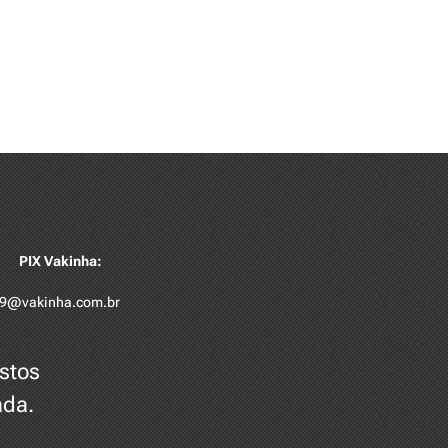
PIX Vakinha:
9@vakinha.com.br
ustos
ada.