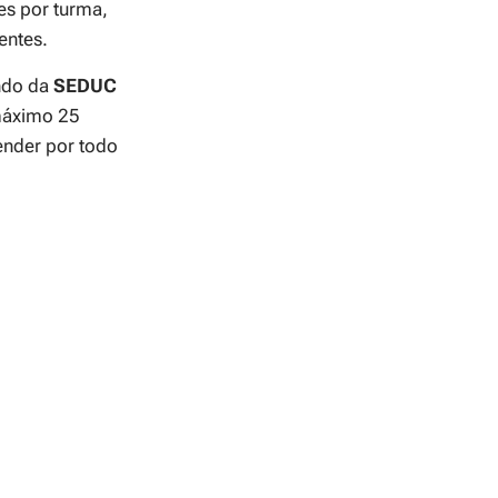
es por turma,
entes.
ndo da
SEDUC
máximo 25
ender por todo