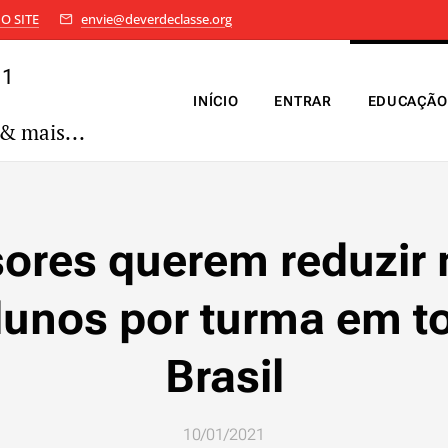
O SITE
envie@deverdeclasse.org
11
INÍCIO
ENTRAR
EDUCAÇÃO
& mais...
sores querem reduzir
lunos por turma em t
Brasil
10/01/2021