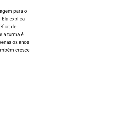
izagem para o
 Ela explica
ficit de
e a turma é
apenas os anos
 também cresce
.