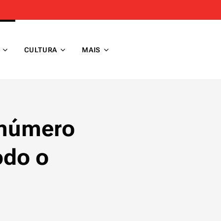
CULTURA
MAIS
 número
odo o