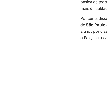
básica de todo
mais dificuld
Por conta dis
de
São
Paulo
alunos por cla
o País, inclus