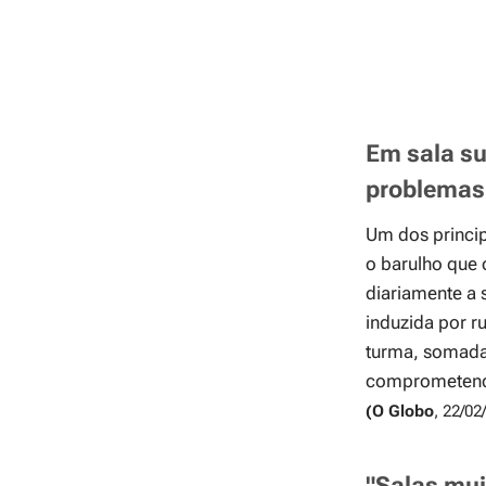
Em sala sup
problemas 
Um dos princip
o barulho que 
diariamente a 
induzida por ru
turma, somada 
comprometendo
(O
Globo
, 22/02
"Salas mui