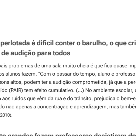
erlotada é difícil conter o barulho, o que cr
de audição para todos
ais problemas de uma sala muito cheia é que fica quase imp
os alunos fazem.
"Com o passar do tempo, aluno e professo
sons altos, podem ter a audição comprometida, já que a per
ído (PAIR) tem efeito cumulativo. (...) No ambiente escolar, a
aos ruídos que vêm da rua e do trânsito, prejudica o bem-e
 não apenas a concentração e aprendizagem, mas também
/2010).
to grandes fazem professores desistirem do