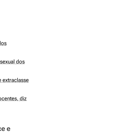
dos
sexual dos
 extraclasse
ocentes, diz
ce e