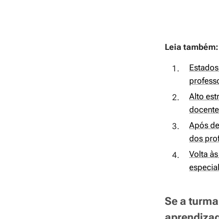
Leia também:
Estados
profess
Alto es
docente
Após de
dos pro
Volta às
especial
Se a turma
aprendizag