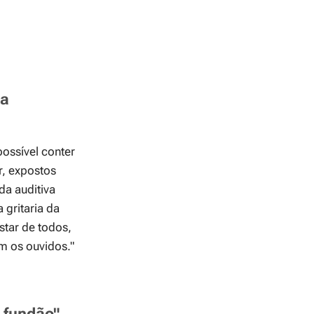
ia
ossível conter
r, expostos
da auditiva
 gritaria da
star de todos,
 os ouvidos."
 fundão"