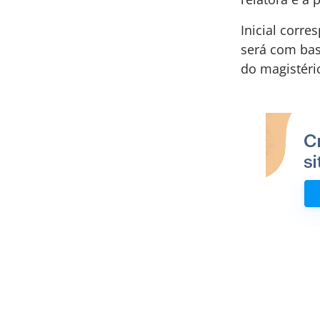
Inicial corre
será com bas
do magistér