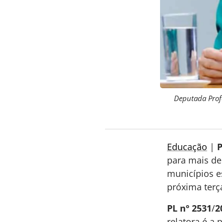
Deputada Profe
Educação
|
P
para mais de
municípios e
próxima terça
PL nº 2531
/
2
relatora é a