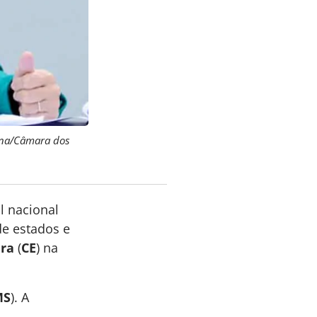
iana/Câmara dos
al nacional
de estados e
ra
(
CE
) na
MS
). A