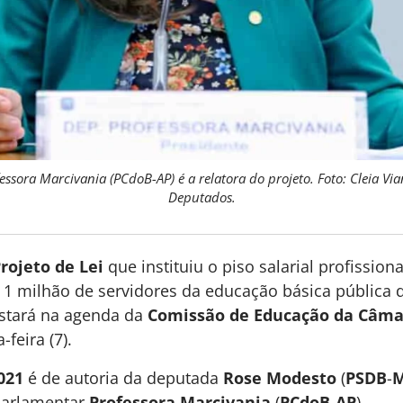
ssora Marcivania (PCdoB-AP) é a relatora do projeto. Foto: Cleia V
Deputados.
rojeto de Lei
que instituiu o piso salarial profission
 1 milhão de servidores da educação básica pública 
stará na agenda da
Comissão de Educação da Câma
-feira (7).
021
é de autoria da deputada
Rose Modesto
(
PSDB
-
 parlamentar
Professora Marcivania
(
PCdoB
-
AP
).