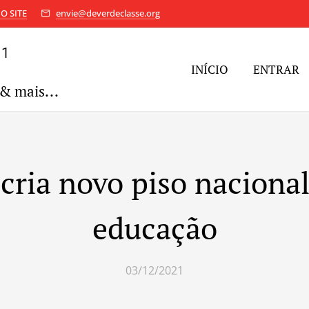
O SITE
envie@deverdeclasse.org
11
INÍCIO
ENTRAR
& mais...
cria novo piso naciona
educação
03/12/2021