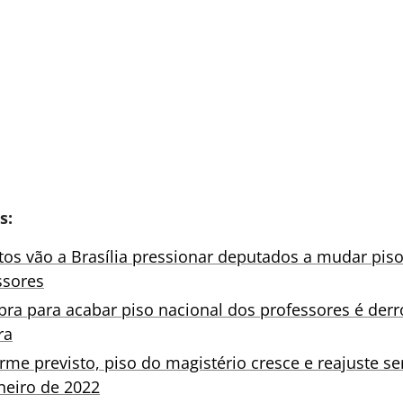
s:
itos vão a Brasília pressionar deputados a mudar pis
ssores
ra para acabar piso nacional dos professores é derr
ra
rme previsto, piso do magistério cresce e reajuste s
neiro de 2022