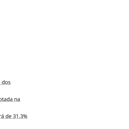
o dos
otada na
erá de 31,3%