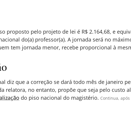
so proposto pelo projeto de lei é R$ 2.164,68, e equi
 nacional do(a) professor(a). A jornada será no máxim
uem tem jornada menor, recebe proporcional à mes
ão
nal diz que a correção se dará todo mês de janeiro pel
 da relatora, no entanto, propõe que seja pelo custo
alização
do piso nacional do magistério.
Continua, após 