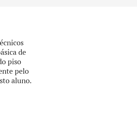
técnicos
ásica de
do piso
ente pelo
sto aluno.