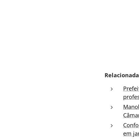
Relacionada
Prefe
profe
Manob
Câma
Confo
em ja