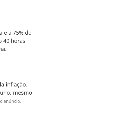
vale a 75% do
o 40 horas
ma.
a inflação.
 aluno, mesmo
o anúncio.