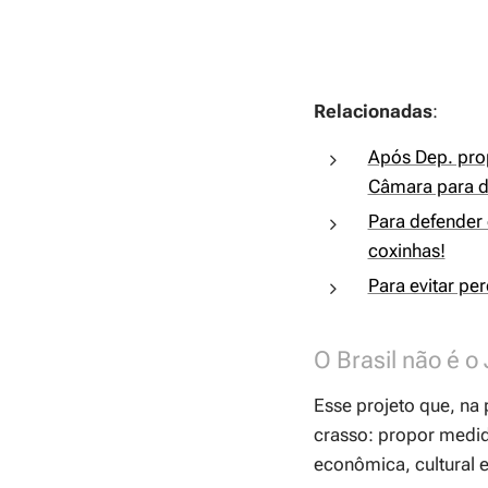
Relacionadas
:
Após Dep. prop
Câmara para d
Para defender o
coxinhas!
Para evitar per
O Brasil não é 
Esse projeto que, na 
crasso: propor medida
econômica, cultural e