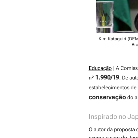
Kim Kataguiri (DEM
Bra
Educação
| A Comiss
1.990/19
nº
. De aut
estabelecimentos de 
conservação
do am
Inspirado no Ja
O autor da proposta di
exemplo vem do Japã