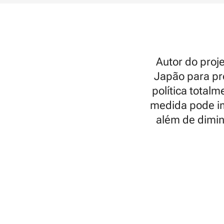
Autor do proj
Japão para pro
política total
medida pode im
além de dimin