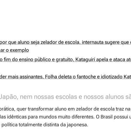
or que aluno seja zelador de escola, internauta sugere que 
ar o exemplo
 fim do ensino público e gratuito, Kataguiri apela e ataca at
der mais assinantes, Folha deleta o fantoche e idiotizado Kat
o Japão, nem nossas escolas e nossos alunos s
prática, quer transformar aluno em zelador de escola traz n
s idênticas para mundos muito diferentes. O Brasil possui 
 política totalmente distinta da japonesa.