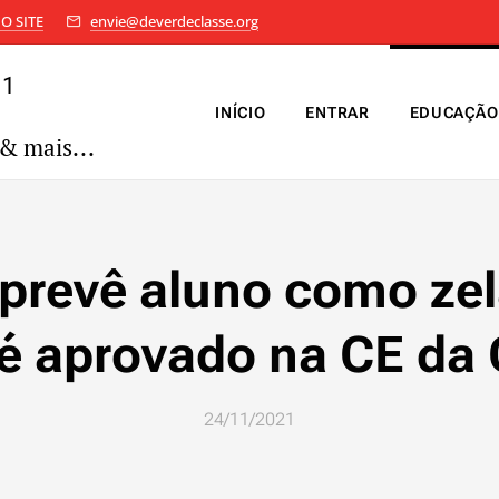
O SITE
envie@deverdeclasse.org
11
INÍCIO
ENTRAR
EDUCAÇÃO
& mais...
 prevê aluno como zel
 é aprovado na CE da
24/11/2021