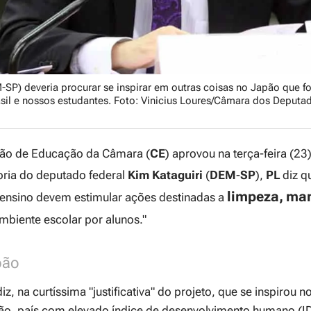
-SP) deveria procurar se inspirar em outras coisas no Japão que f
sil e nossos estudantes. Foto: Vinicius Loures/Câmara dos Deputa
ão de Educação da Câmara (
CE
) aprovou na terça-feira (23)
oria do deputado federal
Kim Kataguiri
(
DEM
-
SP
),
PL
diz q
limpeza,
man
ensino devem estimular ações destinadas a
biente escolar por alunos."
pão
z, na curtíssima "justificativa" do projeto, que se inspirou n
o, país com elevado índice de desenvolvimento humano (I