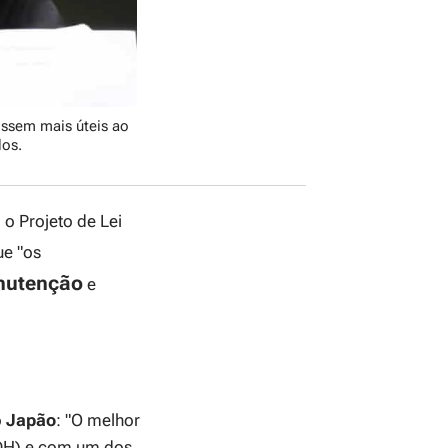
ossem mais úteis ao
dos.
 o Projeto de Lei
ue "os
utenção
e
o
Japão
:
"O melhor
DH) e com um dos