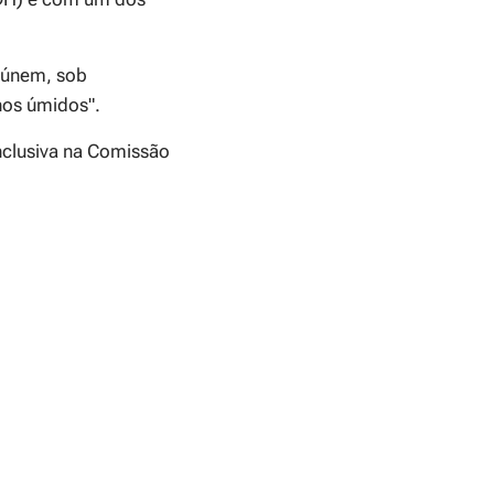
reúnem, sob
nos úmidos".
nclusiva na Comissão