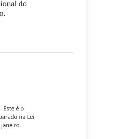
cional do
o.
5
. Este é o
parado na Lei
 janeiro.