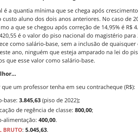
l é a quantia mínima que se chega após crescimento
o custo aluno dos dois anos anteriores. No caso de 20
mo a que se chegou após correção de 14,95% é R$ 4
.420,55 é o valor do piso nacional do magistério para
ece como salário-base, sem a inclusão de quaisquer 
este ano, ninguém que esteja amparado na lei do pi
s que esse valor como salário-base.
hor...
que um professor tenha em seu contracheque (R$):
io-base:
3.845,63
(piso de 2022)
;
icação de regência de classe:
800,00
;
io-alimentação:
400,00
.
L BRUTO
:
5.045,63
.