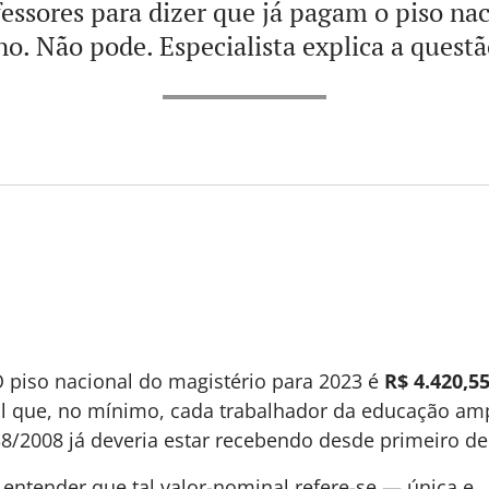
essores para dizer que já pagam o piso na
no. Não pode. Especialista explica a questã
 piso nacional do magistério para 2023 é
R$ 4.420,5
l que, no mínimo, cada trabalhador da educação am
38/2008 já deveria estar recebendo desde primeiro de
 entender que tal valor-nominal refere-se — única e