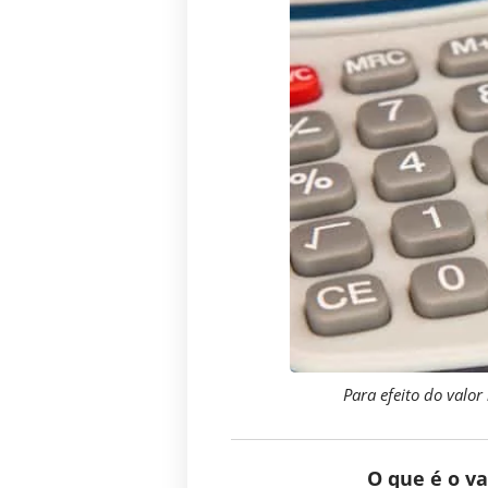
Para efeito do valo
O que é o va