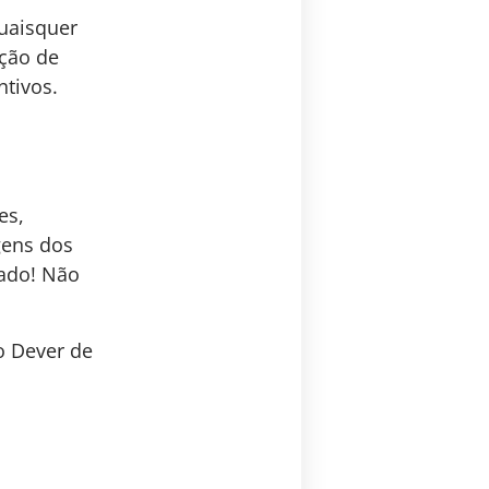
uaisquer
ação de
ntivos.
es,
gens dos
dado! Não
o Dever de