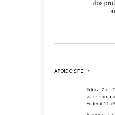
dos prof
a
APOIE O SITE
Educação
| O
valor nomina
Federal 11.7
É importante