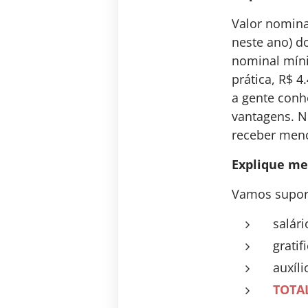
Valor nomina
neste ano) d
nominal míni
prática, R$ 4
a gente conh
vantagens. N
receber meno
Explique mel
Vamos supor 
salár
gratif
auxíl
TOTA