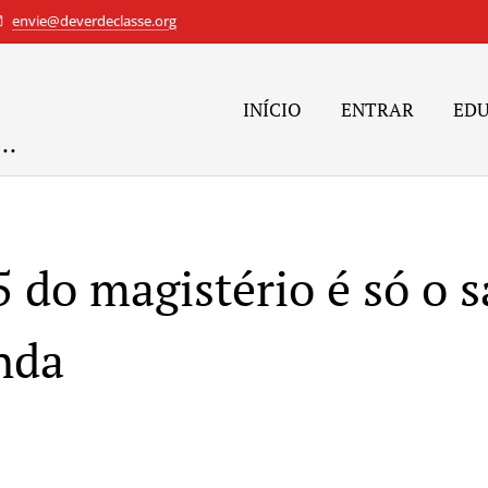
envie@deverdeclasse.org
INÍCIO
ENTRAR
ED
..
 do magistério é só o s
nda