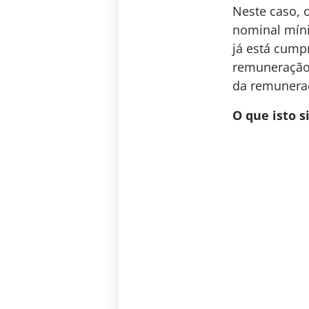
Neste caso, 
nominal mínim
já está cump
remuneração, 
da remuneraç
O que isto s