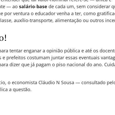
nte — ao
salário
-
base
de cada um, sem considerar q
e por ventura o educador venha a ter, como gratific
lasse, auxílio-transporte, alimentação ou outros ince
o!
para tentar enganar a opinião pública e até os docent
 e prefeitos costumam juntar essas eventuais vanta
para dizer que já pagam o piso nacional do ano. Cui
io, o economista Cláudio N Sousa — consultado pel
lica a questão.