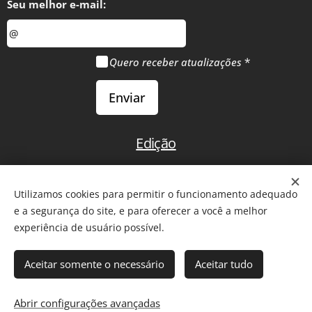
Seu melhor e-mail:
Quero receber atualizações
Enviar
Edição
Início
Utilizamos cookies para permitir o funcionamento adequado
e a segurança do site, e para oferecer a você a melhor
experiência de usuário possível.
2011-2026 - Todos os direitos reservados. Reprodução de
Aceitar somente o necessário
Aceitar tudo
artigos somente com citação da fonte ou
link
para a matéria.
Comentários são de inteira responsabilidade de seus autores.
Abrir configurações avançadas
Cookies