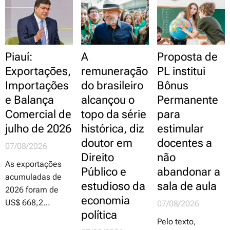
organizações é
independe da
revezamento
que poderão
comprovação de
entre os dois
garantir
dolo ou culpa do
períodos de
aprovação
agente público e
recesso, de forma
Piauí:
A
Proposta de
abrange os danos
a garantir a
Exportações,
remuneração
PL institui
ocorridos no
continuidade dos
Importações
do brasileiro
Bônus
interior do
serviços
estabelecimento
considerados
e Balança
alcançou o
Permanente
de ensino e no
essenciais,
Comercial de
topo da série
para
trajeto entre a
especialmente
julho de 2026
histórica, diz
estimular
residência e o
aqueles voltados
doutor em
docentes a
07/08/2026
local de trabalho,
ao atendimento
Direito
não
e vice-versa;
ao público
As exportações
Público e
abandonar a
proposta é da
acumuladas de
estudioso da
sala de aula
deputada
2026 foram de
economia
professora
US$ 668,2
07/08/2026
política
Luciene
milhões, e as
Pelo texto,
Cavalcante
vendas