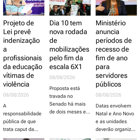
Projeto de
Dia 10 tem
Ministério
Lei prevê
nova rodada
anuncia
indenização
de
períodos de
a
mobilizações
recesso de
profissionais
pelo fim da
fim de ano
da educação
escala 6X1
para
vítimas de
servidores
08/08/2026
violência
públicos
Proposta está
08/08/2026
08/08/2026
travada no
Senado há mais
A
Datas envolvem
de dois meses e
responsabilidade
Natal e Ano Novo
só a luta direta
pública de que
e as unidades
dos trabalhadores
trata caput da
deverão organizar
e de suas
proposta
escalas de