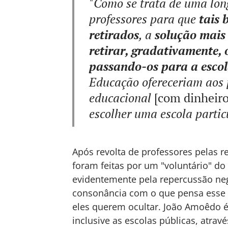
"
Como se trata de uma lon
professores para que
tais 
retirados
, a
solução mais 
retirar, gradativamente, 
passando-os para a esco
Educação ofereceriam aos 
educacional
[com dinheir
escolher uma escola particu
Após revolta de professores pelas r
foram feitas por um "voluntário" do s
evidentemente pela repercussão neg
consonância com o que pensa esse c
eles querem ocultar. João Amoêdo é 
inclusive as escolas públicas, atra