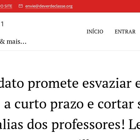
O SITE
envie@deverdeclasse.org
11
INÍCIO
ENTRAR
& mais...
ato promete esvaziar 
 a curto prazo e cortar
lias dos professores! L