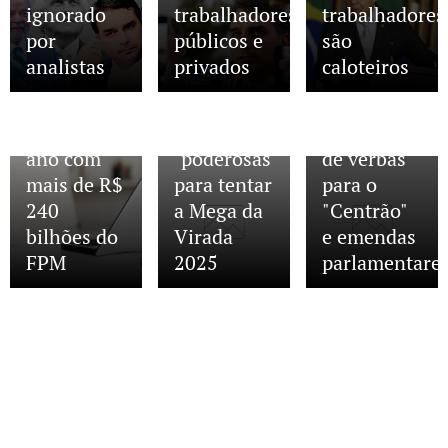
Orçamento,
24/12/2025
ignorado
trabalhadores
trabalhadores
"Sorte tem
com cortes
por
públicos e
são
quem
drásticos
analistas
privados
caloteiros
acredita
no setor
30/12/2025
Prefeituras
nela"; veja
social e
fecham
dicas
aumento
ano com
"poderosas"
de verbas
mais de R$
para tentar
para o
240
a Mega da
"Centrão"
bilhões do
Virada
e emendas
FPM
2025
parlamentare