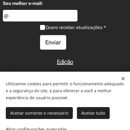
Seu melhor e-mail:
Quero receber atualizações
Enviar
Edição
Início
Utilizamos cookies para permitir o funcionamento adequado
e a segurança do site, e para oferecer a você a melhor
experiência de usuário possível.
2011-2026 - Todos os direitos reservados. Reprodução de
Aceitar somente o necessário
Aceitar tudo
artigos somente com citação da fonte ou
link
para a matéria.
Comentários são de inteira responsabilidade de seus autores.
Abrir configurações avançadas