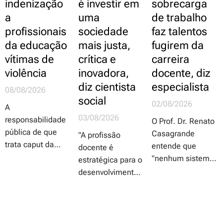
indenização
é investir em
sobrecarga
a
uma
de trabalho
profissionais
sociedade
faz talentos
da educação
mais justa,
fugirem da
vítimas de
crítica e
carreira
violência
inovadora,
docente, diz
diz cientista
especialista
08/08/2026
social
02/08/2026
A
03/08/2026
responsabilidade
O Prof. Dr. Renato
pública de que
Casagrande
"A profissão
trata caput da
entende que
docente é
proposta
"nenhum sistema
estratégica para o
independe da
educacional será
desenvolvimento
comprovação de
melhor do que as
do país. Países
dolo ou culpa do
pessoas que
que avançam em
agente público e
conseguir atrair,
inovação,
abrange os danos
desenvolver e
qualidade de vida