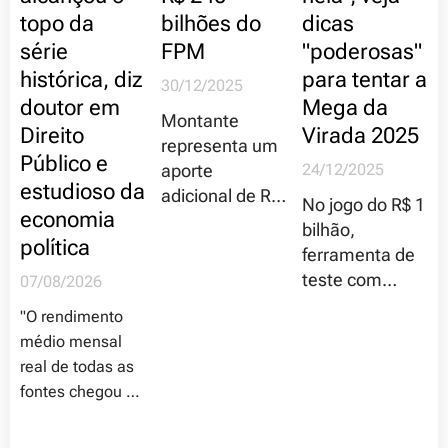
topo da
bilhões do
dicas
série
FPM
"poderosas"
histórica, diz
para tentar a
30/12/2025
doutor em
Mega da
Montante
Direito
Virada 2025
representa um
Público e
aporte
24/12/2025
estudioso da
adicional de R$
No jogo do R$ 1
economia
24,7 bilhões
bilhão,
política
em relação a
ferramenta de
2024
teste com
07/08/2026
dezenas mais
"O rendimento
sorteados
médio mensal
desde 1996 e
real de todas as
números
fontes chegou a
sugeridos pelo
R$ 3.367 em
ChatGPT
2025, alta real de