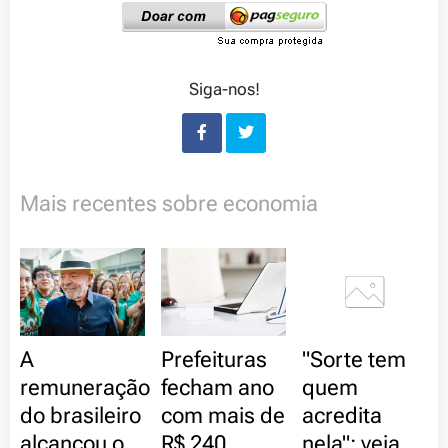
Siga-nos!
Mais recentes sobre economia
A
Prefeituras
"Sorte tem
remuneração
fecham ano
quem
do brasileiro
com mais de
acredita
alcançou o
R$ 240
nela"; veja