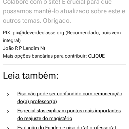
Colabore com o site! É crucial para que
possamos mantê-lo atualizado sobre este e
outros temas. Obrigado.
PIX: pix@deverdeclasse.org (Recomendado, pois vem
integral)
João R P Landim Nt
Mais opções bancárias para contribuir:
CLIQUE
Leia também:
Piso não pode ser confundido com remuneração
do(a) professor(a)
Especialistas explicam pontos mais importantes
do reajuste do magistério
Evolução do Fundeb e piso do(a) professor(a)