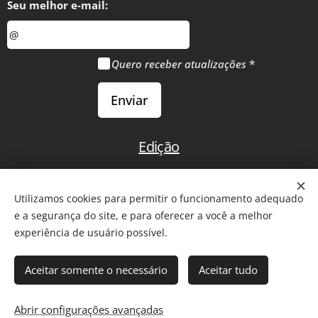
Seu melhor e-mail:
Quero receber atualizações
Enviar
Edição
Início
Utilizamos cookies para permitir o funcionamento adequado
e a segurança do site, e para oferecer a você a melhor
experiência de usuário possível.
2011-2026 - Todos os direitos reservados. Reprodução de
Aceitar somente o necessário
Aceitar tudo
artigos somente com citação da fonte ou
link
para a matéria.
Comentários são de inteira responsabilidade de seus autores.
Abrir configurações avançadas
Cookies