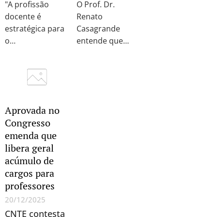
"A profissão
O Prof. Dr.
docente é
Renato
estratégica para
Casagrande
o
entende que
desenvolvimento
"nenhum
do país. Países
sistema
que avançam em
educacional será
inovação,
melhor do que
qualidade de
as pessoas que
Aprovada no
vida e
conseguir atrair,
Congresso
competitividade
desenvolver e
emenda que
reconhecem que
valorizar"
libera geral
a educação é um
acúmulo de
pilar essencial, e
cargos para
que não há
professores
educação de
qualidade sem
20/12/2025
professores
CNTE contesta