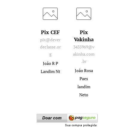
Pix CEF
Pix
Vakinha
pix@dever
declasse.or
3435969@v
g
akinha.com
.br
João R P
João Rosa
Landim Nt
Paes
landim
Neto