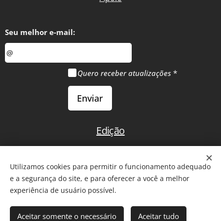
Seu melhor e-mail:
Quero receber atualizações
Enviar
Edição
Início
Utilizamos cookies para permitir o funcionamento adequado
e a segurança do site, e para oferecer a você a melhor
experiência de usuário possível.
2011-2026 - Todos os direitos reservados. Reprodução de
Aceitar somente o necessário
Aceitar tudo
artigos somente com citação da fonte ou
link
para a matéria.