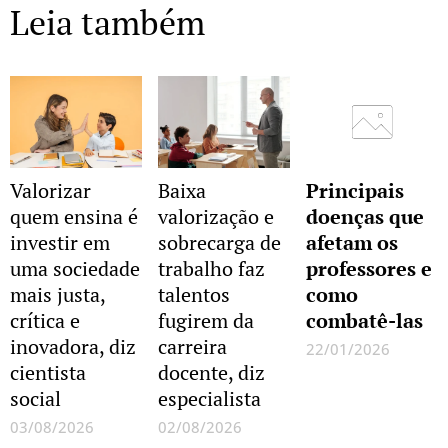
Leia também
Valorizar
Baixa
Principais
quem ensina é
valorização e
doenças que
investir em
sobrecarga de
afetam os
uma sociedade
trabalho faz
professores e
mais justa,
talentos
como
crítica e
fugirem da
combatê-las
inovadora, diz
carreira
22/01/2026
cientista
docente, diz
Sobre
social
especialista
Educação,
Cultura &
03/08/2026
02/08/2026
muito mais...