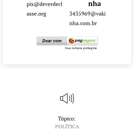
nha
pix@deverdecl
asse.org
3435969@vaki
nha.com.br
Tópico:
POLÍTICA