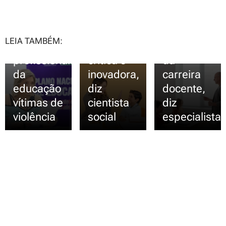
Projeto de
em uma
trabalho
Lei prevê
sociedade
faz
indenização
mais
talentos
LEIA TAMBÉM:
a
justa,
fugirem
profissionais
crítica e
da
da
inovadora,
carreira
educação
diz
docente,
vítimas de
cientista
diz
violência
social
especialista